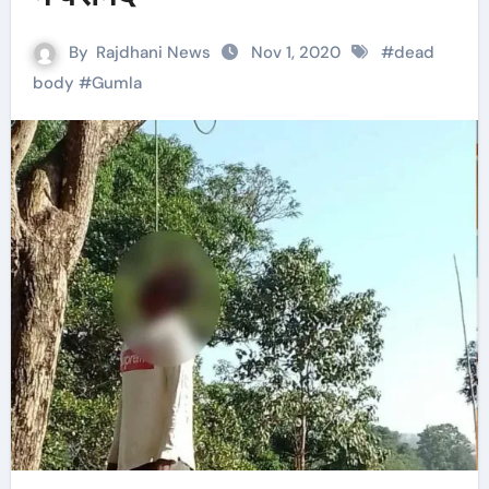
By
Rajdhani News
Nov 1, 2020
#
dead
body
#
Gumla