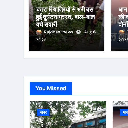
चतरा में यात्रियों से भरी बस
धान 
हुई दुर्घटनाग्रस्त, बाल-बाल
की च
बचे सवारी
दोनो
Rajdhani news
Aug 6,
2026
202
You Missed
खबर
खब