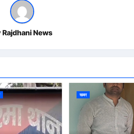
y
Rajdhani News
र
खबर