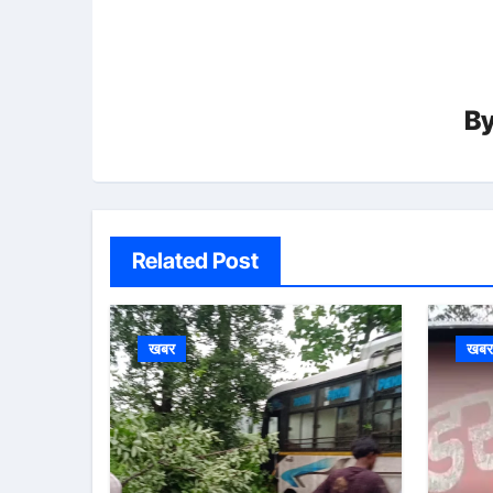
B
Related Post
खबर
खब