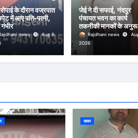
रोपाई के दौरान वज्रपात
जेई ने दी सफाई, नंदपुर
पेट में आए पति-पत्नी,
पंचायत भवन का कार्य
ं गंभीर
तकनीकी मानकों के अनुरू
15 अगस्त तक पूरा करने 
Rajdhani news
Aug 6,
Rajdhani news
Aug
लक्ष्य
6
2026
र
खबर