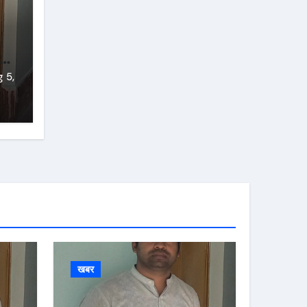
प:
का
 5,
खबर