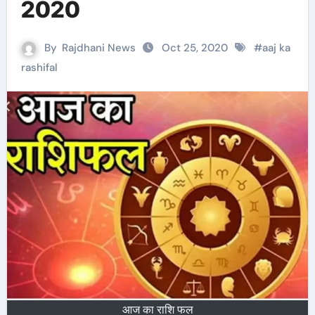
2020
By
Rajdhani News
Oct 25, 2020
#
aaj ka
rashifal
आज का राशि फल