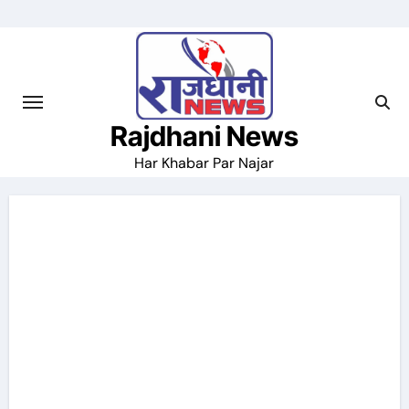
Skip
to
content
Rajdhani News
Har Khabar Par Najar