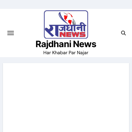
Skip
to
content
Rajdhani News
Har Khabar Par Najar