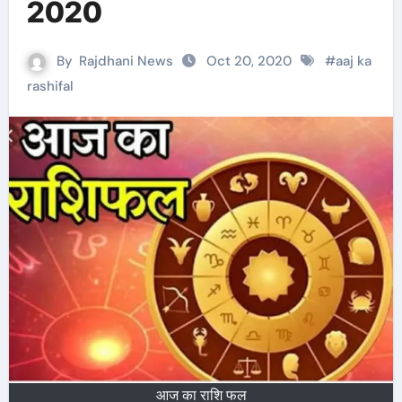
2020
By
Rajdhani News
Oct 20, 2020
#
aaj ka
rashifal
आज का राशि फल