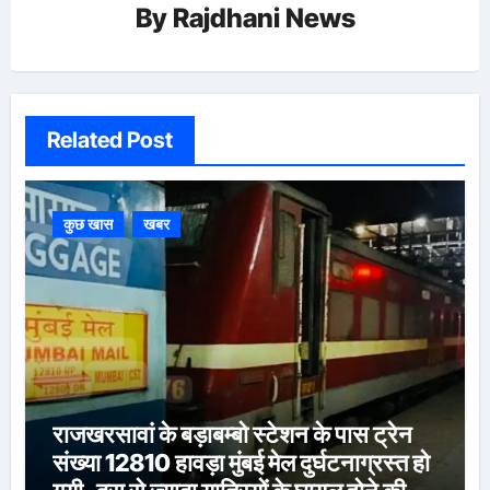
By
Rajdhani News
Related Post
कुछ खास
खबर
राजखरसावां के बड़ाबम्बो स्टेशन के पास ट्रेन
संख्या 12810 हावड़ा मुंबई मेल दुर्घटनाग्रस्त हो