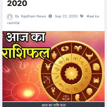
2020
By
Rajdhani News
Sep 22, 2020
#
aal ka
rashifal
आज का राशि फल