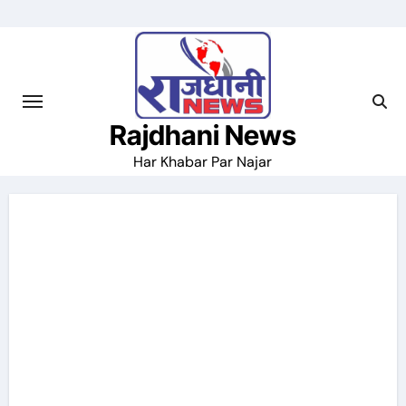
Skip
to
content
Rajdhani News
Har Khabar Par Najar