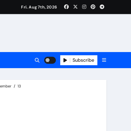
Fri. Aug 7th, 2026
रतीक
Subscribe
tember
13
े