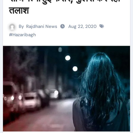
तलाश
By
Rajdhani News
Aug 22, 2020
#
Hazaribagh