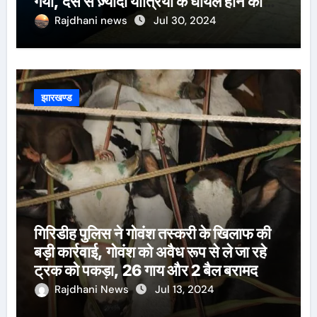
गयी, दस से ज़्यादा यात्रियों के घायल होने की
खबर।सरायकेला के वरीय पदाधिकारी
Rajdhani news
Jul 30, 2024
घटनास्थल पर पहुँचे।
झारखण्ड
गिरिडीह पुलिस ने गोवंश तस्करी के खिलाफ की
बड़ी कार्रवाई, गोवंश को अवैध रूप से ले जा रहे
ट्रक को पकड़ा, 26 गाय और 2 बैल बरामद
Rajdhani News
Jul 13, 2024