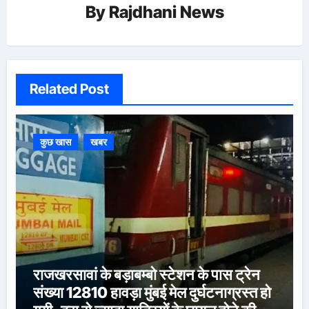
By
Rajdhani News
Related Post
कुछ खास
खबर
राजखरसावां के बड़ाबम्बो स्टेशन के पास ट्रेन
संख्या 12810 हावड़ा मुंबई मेल दुर्घटनाग्रस्त हो