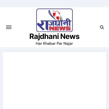
Skip
to
content
Rajdhani News
Har Khabar Par Najar