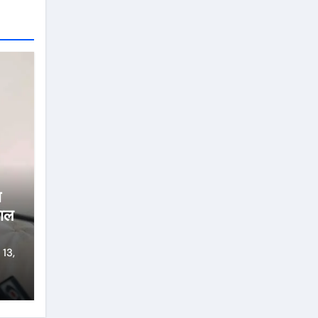
ा
गाल
 13,