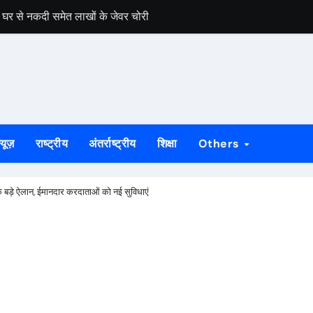
बंद घर से नकदी समेत लाखों के जेवर चोरी
़, मांगू ईचागुटू और प्रतिका महतो रहे प्रथम
ाह से मना विश्व आदिवासी दिवस
मेरठ से बरामद, गुवा पुलिस ने सकुशल लौटाया
को दिलाई जूनियर पुरुष राष्ट्रीय हॉकी चैंपियनशिप की खिताबी जीत
्यूज़
राष्ट्रीय
अंतर्राष्ट्रीय
शिक्षा
Others
चियों का रेस्क्यू, धान रोपनी के लिए जा रही थीं राउरकेला
रफ्तार, 17 किलो संदिग्ध मांस बरामद
के बड़े ऐलान, ईमानदार करदाताओं को नई सुविधाएं
जांच शिविर, विशेषज्ञ चिकित्सकों ने दी परामर्श सेवा
जला उपवास, 10 अगस्त के विधानसभा मार्च में भी होंगे शामिल
कांवड़ियों ने किया बाबा भोलेनाथ का जलाभिषेक