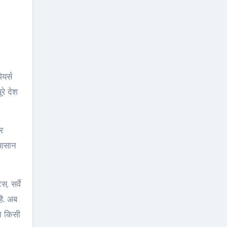
यर्स
रे देश
र
 आसान
, सर्वे
है. अब
षा किसी