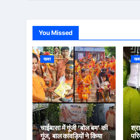
पर पहुँचे।
You Missed
खबर
खब
चाईबासा में गूंजी ‘बोल बम’ की
श्रा
गूंज, बाल कांवड़ियों ने किया
परि