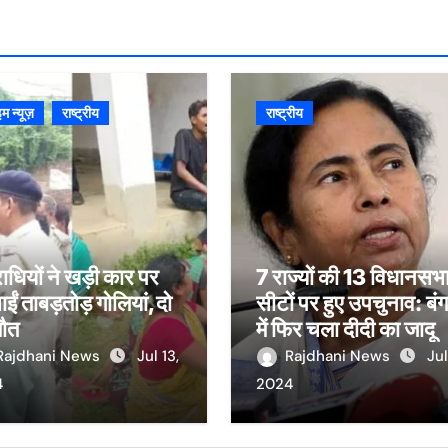
इम न्यूज़
राष्ट्रीय
राष्ट्रीय
धियों ने खड़ी कार पर
7 राज्यों की 13 विधानसभ
ईं ताबड़तोड़ गोलियां,दो
सीटों पर हुए उपचुनाव: बं
मौत
में फिर चला दीदी का जादू
Rajdhani News
Jul 13,
Rajdhani News
Jul
4
2024