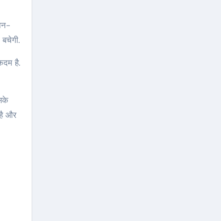
जान-
 बचेगी.
कदम है.
सके
 है और