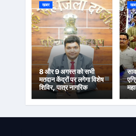
खबर
खब
8 और 9 अगस्त को सभी
साव
मतदान केंद्रों पर लगेगा विशेष
एग्
शिविर, पात्र नागरिक
महा
फॉर्म-6 और फॉर्म-8 भरें:
स्न
उपायुक्त मनीष कुमार
संध