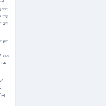
े ही
र घाव
े पास
े उसे
ार कर
ी
ि बेहद
ैं एक
 को
र
ेकिन