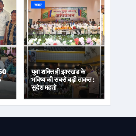
खबर
 50
युवा शक्ति ही झारखंड के
े
भविष्य की सबसे बड़ी ताकत :
सुदेश महतो
या
करी