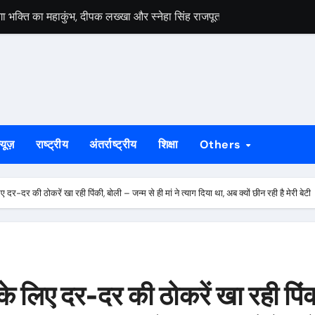
ेगा भक्ति का महाकुंभ, दीपक लख्खा और स्नेहा सिंह राजपूत की भजन संध्या होगी आ
हायता के बाद समाप्त हुआ धरना, बिजली मिस्त्री रवि चाम्पिया की मौत पर मुआ
 बड़ी ताकत : सुदेश महतो
निकलेगा 1000 कांवरियों का भव्य जत्था, शिव परिवार की झांकी और सांस्कृतिक का
के भीतर बैठे अनिल महतो की मौत, गांव में मातम
्यूज़
राष्ट्रीय
अंतर्राष्ट्रीय
शिक्षा
Others
े जीर्णोद्धार और स्मारक निर्माण की मांग तेज
्राओं को विधायक सोनाराम सिंकु ने भेंट किए मॉडल नगाड़ा
 दर-दर की ठोकरें खा रही पिंकी, बोली – जन्म से ही मां ने त्याग दिया था, अब क्यों छीन रही है मेरी बेटी
ी बड़ी उपलब्धि, 2024 तक के सभी मामलों का निस्तारण
55 योग प्रतिभागी, 8 और 9 अगस्त को होगी राज्य स्तरीय योग प्रतियोगिता
लगेगा विशेष शिविर, पात्र नागरिक फॉर्म-6 और फॉर्म-8 भरें: उपायुक्त मनीष कुमा
 के लिए दर-दर की ठोकरें खा रही पिं