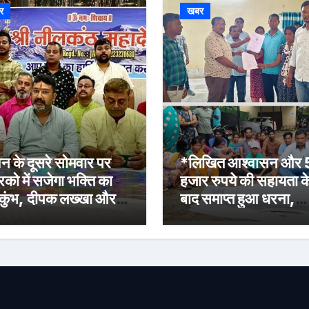
र
खबर
न के दूसरे सोमवार पर
*लिखित आश्वासन और
रिको में सजेगा भक्ति का
हजार रुपये की सहायता क
कुंभ, दीपक लख्खा और
बाद समाप्त हुआ धरना,
ेहा सिंह राजपूत की भजन
बिजली मिस्त्री रवि चाम्पि
्या होगी आकर्षण
की मौत पर मुआवजा व नौ
की मांग*