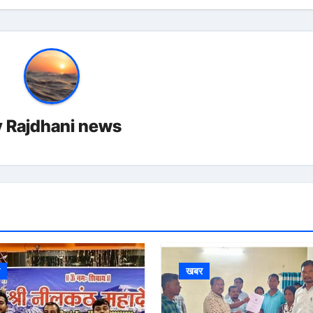
y
Rajdhani news
र
खबर