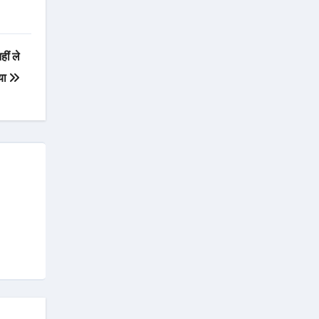
हीं ले
िया