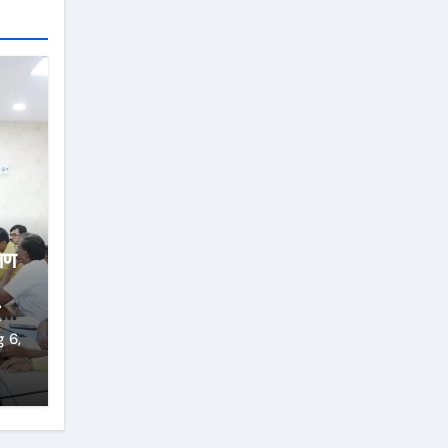
्षण
्ज
 6,