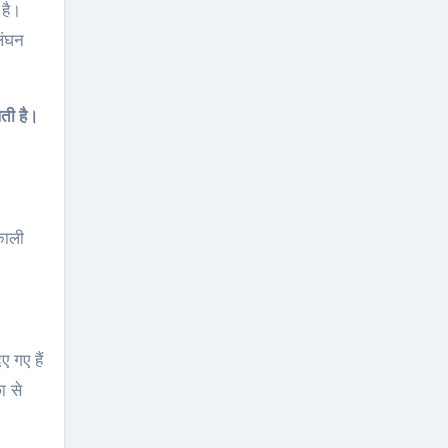
 है।
लंघन
लती है।
 काली
 गए हैं
ा से