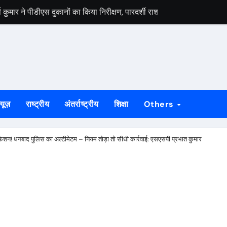
स वार्ता, 5 अगस्त से 4 सितंबर तक दर्ज होंगे दावा-आपत्ति
 अभियान को लेकर भाजपा जमशेदपुर महानगर की तैयारियां हुई तेज, 9 अगस्त को साकच
डल मिला यूआईएसएल के वरीय महाप्रबंधक से, ज्ञापन सौंपा कंपनी की टीम क्षेत्र क
बड़कुंवर गागराई ने पंचायत और बूथ संगठन मजबूत करने का किया आह्वान
यान की जनजागरण बस को दिखाएंगे हरी झंडी, तैयारियां पूरी
्यूज़
राष्ट्रीय
अंतर्राष्ट्रीय
शिक्षा
Others
न का मुद्दा, सांसद जोबा माझी ने पूर्ण संचालन की उठाई मांग
रण अभियान की रणनीति तय, शक्ति केंद्र प्रभारियों की हुई नियुक्ति
फैशन! धनबाद पुलिस का अल्टीमेटम – नियम तोड़ा तो सीधी कार्रवाई: एसएसपी प्रभात कुमार
क दलों के साथ बैठक, दावा-आपत्ति प्रक्रिया में सहयोग की अपील
ं होगा मुख्य आयोजन, गोइलकेरा में तैयारी बैठक संपन्न