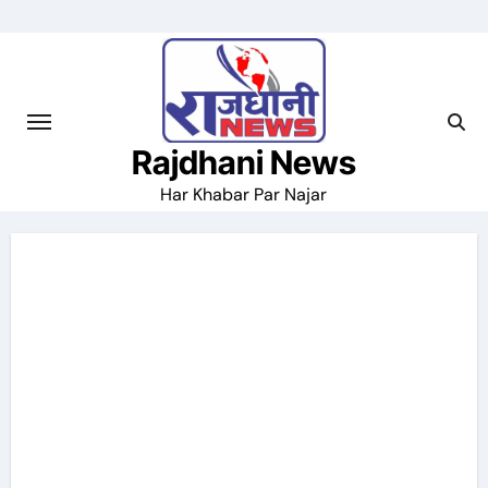
Skip
to
content
Rajdhani News
Har Khabar Par Najar