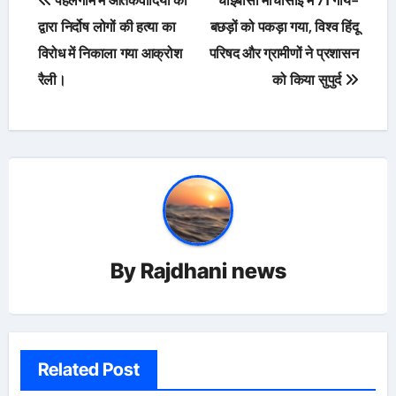
पहलगाम में आतंकवादियों की
चाईबासा मोचीसाईं में 71 गाय-
navigation
द्वारा निर्दोष लोगों की हत्या का
बछड़ों को पकड़ा गया, विश्व हिंदू
विरोध में निकाला गया आक्रोश
परिषद और ग्रामीणों ने प्रशासन
रैली।
को किया सुपुर्द
By
Rajdhani news
Related Post