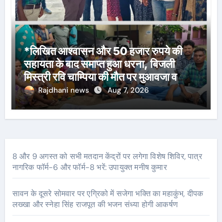
*लिखित आश्वासन और 50 हजार रुपये की
सहायता के बाद समाप्त हुआ धरना, बिजली
मिस्त्री रवि चाम्पिया की मौत पर मुआवजा व
नौकरी की मांग*
Rajdhani news
Aug 7, 2026
8 और 9 अगस्त को सभी मतदान केंद्रों पर लगेगा विशेष शिविर, पात्र
नागरिक फॉर्म-6 और फॉर्म-8 भरें: उपायुक्त मनीष कुमार
सावन के दूसरे सोमवार पर एग्रिको में सजेगा भक्ति का महाकुंभ, दीपक
लख्खा और स्नेहा सिंह राजपूत की भजन संध्या होगी आकर्षण