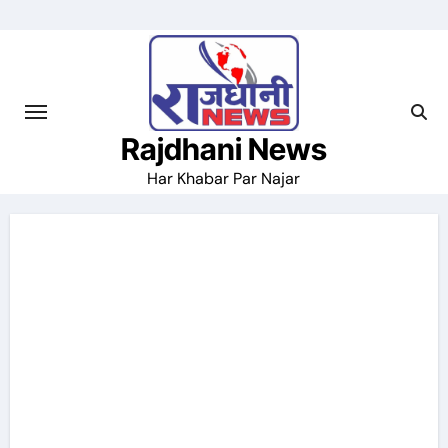
Skip
to
content
Rajdhani News
Har Khabar Par Najar