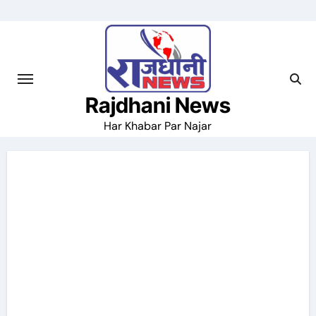
Skip
to
content
Rajdhani News
Har Khabar Par Najar