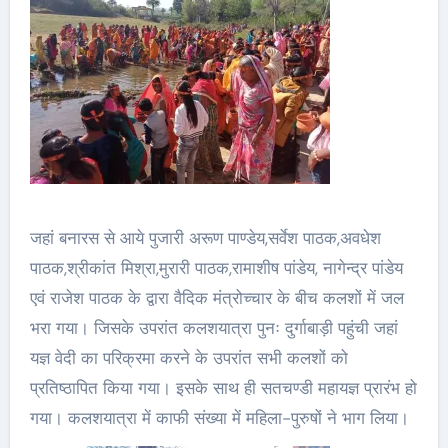
जहां बनारस से आये पुजारी अरूण पाण्डेय,सर्वेश पाठक,अवधेश
पाठक,श्रीकांत मिश्रा,मुरारी पाठक,रामाशीष पांडेय, नागेन्द्र पांडेय
एवं राजेश पाठक के द्वारा वैदिक मंत्रोच्चार के बीच कलशों में जल
भरा गया। जिसके उपरांत कलशयात्रा पुनः दुर्गाबाड़ी पहुंची जहां
यज्ञ वेदी का परिक्रमा करने के उपरांत सभी कलशों को
प्रतिष्ठापित किया गया। इसके साथ ही सतचण्डी महायज्ञ प्रारंभ हो
गया। कलशयात्रा में काफी संख्या में महिला-पुरुषों ने भाग लिया।