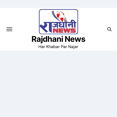
Skip
to
content
Rajdhani News
Har Khabar Par Najar