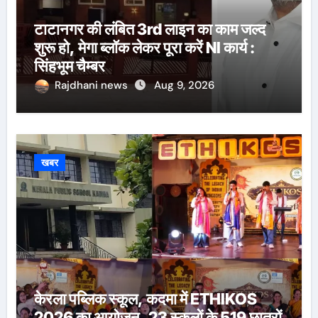
टाटानगर की लंबित 3rd लाइन का काम जल्द
शुरू हो, मेगा ब्लॉक लेकर पूरा करें NI कार्य :
सिंहभूम चैम्बर
Rajdhani news
Aug 9, 2026
खबर
केरला पब्लिक स्कूल, कदमा में ETHIKOS
2026 का आयोजन, 23 स्कूलों के 519 छात्रों