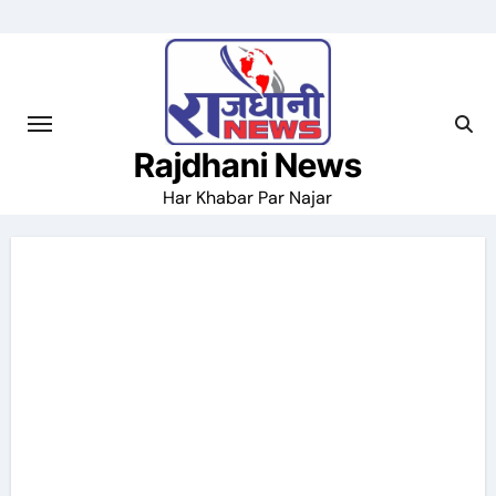
Skip
to
content
Rajdhani News
Har Khabar Par Najar