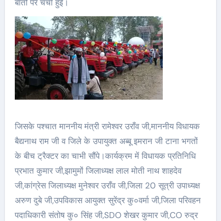
बातों पर चर्चा हुई।
जिसके पश्चात माननीय मंत्री रामेश्वर उराँव जी,माननीय विधायक
बैद्यनाथ राम जी व जिले के उपायुक्त अब्बू इमरान जी टाना भगतों
के बीच ट्रैक्टर का चाभी सौंपे।कार्यक्रम में विधायक प्रतिनिधि
प्रभात कुमार जी,झामुमों जिलाध्यक्ष लाल मोती नाथ शाहदेव
जी,कांग्रेस जिलाध्यक्ष मुनेश्वर उराँव जी,जिला 20 सूत्री उपाध्यक्ष
अरुण दुबे जी,उपविकास आयुक्त सुरेंद्र कु०वर्मा जी,जिला परिवहन
पदाधिकारी संतोष कु० सिंह जी,SDO शेखर कुमार जी,CO रुद्र