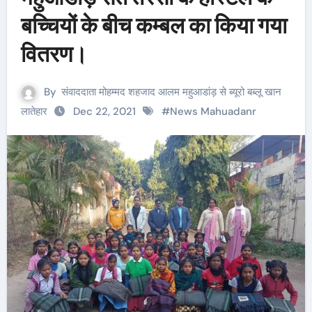
बच्चियों के बीच कम्बल का किया गया
वितरण।
By
संवाददाता मोहम्मद शहजाद आलम महुआडांड़ से ब्यूरो बब्लू खान
लातेहार
Dec 22, 2021
#
News Mahuadanr