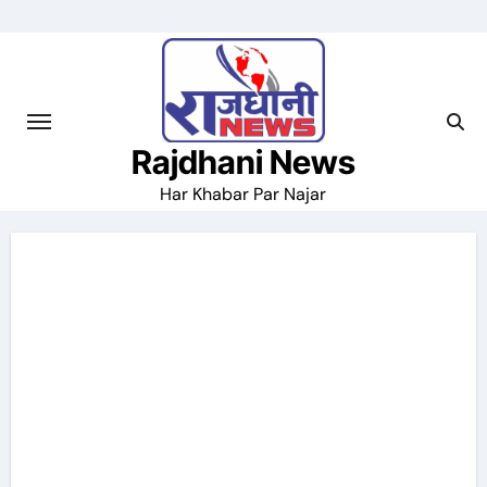
Skip
to
content
Rajdhani News
Har Khabar Par Najar