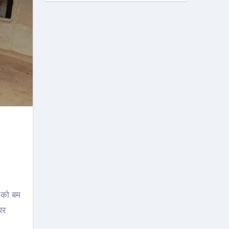
र को बम
पर