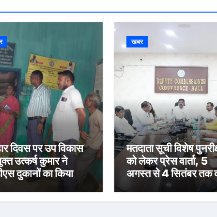
र
खबर
र दिवस पर उप विकास
मतदाता सूची विशेष पुनरीक
क्त उत्कर्ष कुमार ने
को लेकर प्रेस वार्ता, 5
ीएस दुकानों का किया
अगस्त से 4 सितंबर तक द
ीक्षण, पारदर्शी राशन
होंगे दावा-आपत्ति
रण के दिए निर्देश