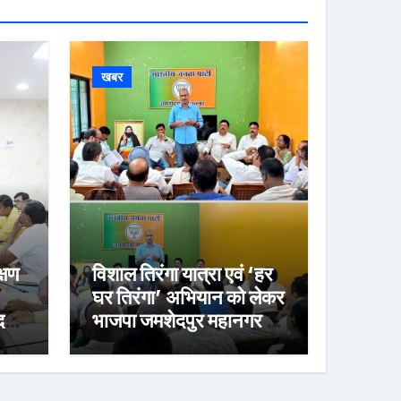
खबर
्षण
विशाल तिरंगा यात्रा एवं ‘हर
घर तिरंगा’ अभियान को लेकर
र्ज
भाजपा जमशेदपुर महानगर की
तैयारियां हुई तेज, 9 अगस्त
को साकची नेताजी सुभाष
मैदान से निकलेगी विशाल