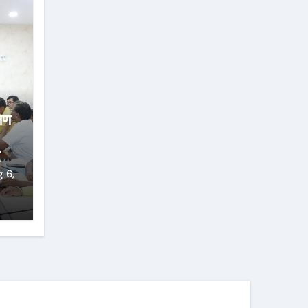
्षण
्ज
 6,