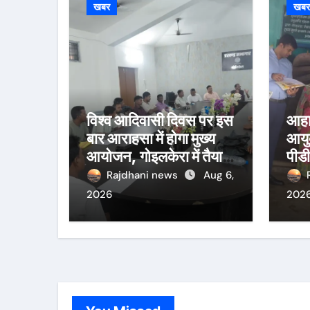
खबर
खब
विश्व आदिवासी दिवस पर इस
आहा
बार आराहसा में होगा मुख्य
आयुक
आयोजन, गोइलकेरा में तैयारी
पीडी
बैठक संपन्न
निरी
Rajdhani news
Aug 6,
वितर
2026
202