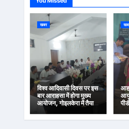
You Missed
खबर
खब
विश्व आदिवासी दिवस पर इस
आहा
बार आराहसा में होगा मुख्य
आयु
आयोजन, गोइलकेरा में तैयारी
पीड
बैठक संपन्न
निर
वित