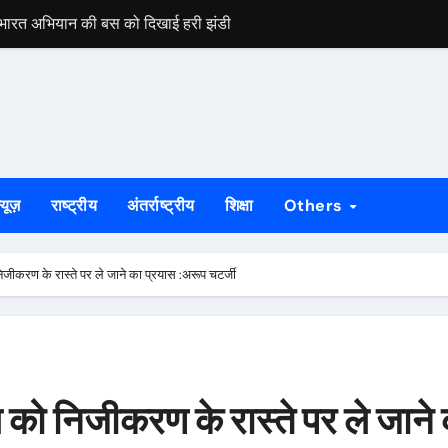
्त भारत अभियान की बस को दिखाई हरी झंडी
वाई, मुठभेड़ में आरोपी के पैर में लगी गोली
लेकर सरकार के समक्ष उठीं मांगें
्डविन फार्म एरिया हाई स्कूल में पैरेंटिंग वर्कशॉप
ा, मांगों पर गंभीरता से विचार का भरोसा
्यूज़
राष्ट्रीय
अंतर्राष्ट्रीय
शिक्षा
Others
लगेगा विशेष शिविर, पात्र नागरिक फॉर्म-6 और फॉर्म-8 भरें: उपायुक्त मनीष कुमा
ेगा भक्ति का महाकुंभ, दीपक लख्खा और स्नेहा सिंह राजपूत की भजन संध्या होगी आ
जीकरण के रास्ते पर ले जाने का प्रयास :अरूप चटर्जी
हायता के बाद समाप्त हुआ धरना, बिजली मिस्त्री रवि चाम्पिया की मौत पर मुआ
 बड़ी ताकत : सुदेश महतो
 नुकसान का बांटा मुआवजा, 35 पीड़ितों को मिली राहत राशि
को निजीकरण के रास्ते पर ले जाने