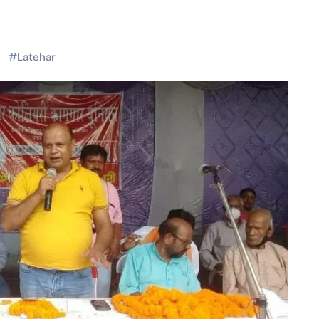
#
Latehar