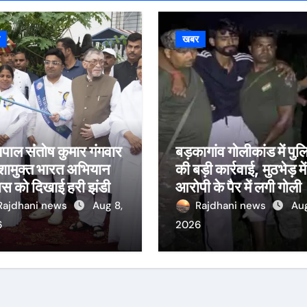
र
खबर
यपाल संतोष कुमार गंगवार
बड़कागांव गोलीकांड में पु
नशामुक्त भारत अभियान
की बड़ी कार्रवाई, मुठभेड़ में
बस को दिखाई हरी झंडी
आरोपी के पैर में लगी गोली
Rajdhani news
Aug 8,
Rajdhani news
Aug
6
2026