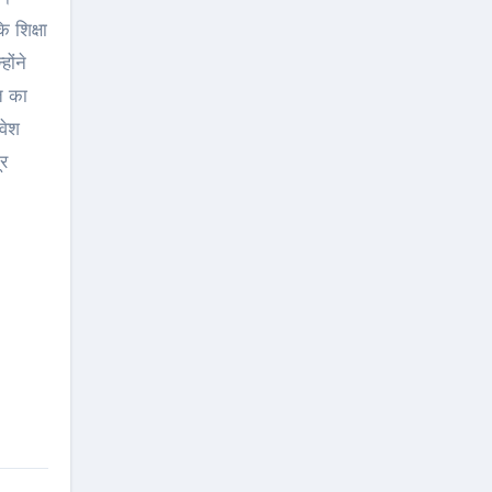
 शिक्षा
ोंने
ि का
वेश
ूर