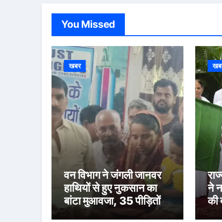
You Missed
खबर
खब
वन विभाग ने जंगली जानवर
राज
हाथियों से हुए नुकसान का
ने 
बांटा मुआवजा, 35 पीड़ितों
की 
को मिली राहत राशि