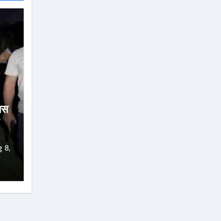
लिस
 8,