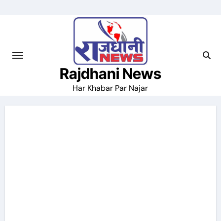
Skip
to
content
Rajdhani News
Har Khabar Par Najar