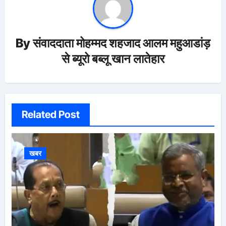
By
संवाददाता मोहम्मद शहजाद आलम महुआडांड़
से ब्यूरो बब्लू खान लातेहार
Related Post
खबर