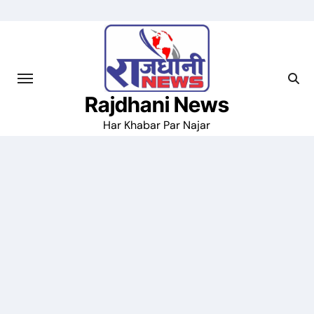
Skip
to
content
Rajdhani News
Har Khabar Par Najar