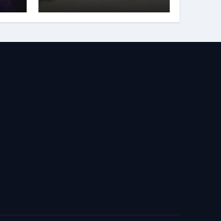
भावभीनी श्रद्धांजलि कैनवास
की छात्राओं ने रवींद्र संगीत
और कविताओं की मनमोहक
प्रस्तुति से बांधा समां