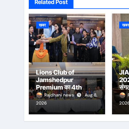
Related Post
खबर
खब
Lions Club of
JI
Jamshedpur
2026
Premium का 4th
संग
Installation
रंजन
Rajdhani news
Aug 8,
Ceremony संपन्न, Lion
2026
202
Anshul Ringasia ने
संभाला अध्यक्ष पद