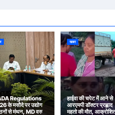
र
खबर
ADA Regulations
हाईवा की चपेट में आने से
6 के मसौदे पर उद्योग
आरएमपी डॉक्टर प्रह्लाद
ठनों से मंथन, MD वरुण
महतो की मौत, आक्रोशि