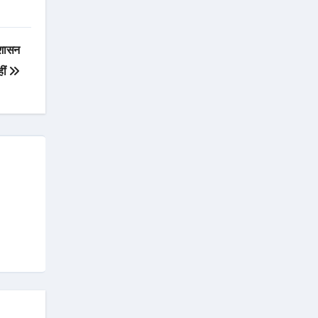
 शासन
हीं