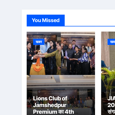
You Missed
खबर
खब
Lions Club of
JI
Jamshedpur
202
Premium का 4th
संग