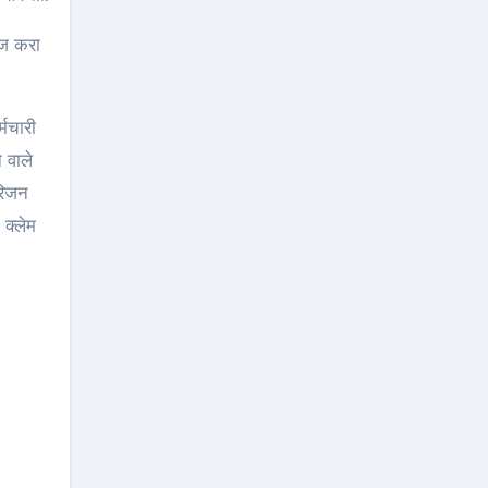
ाज करा
्मचारी
 वाले
रिजन
क्‍लेम