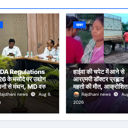
र
खबर
ADA Regulations
हाईवा की चपेट में आने से
 के मसौदे पर उद्योग
आरएमपी डॉक्टर प्रह्लाद
ठनों से मंथन, MD वरुण
महतो की मौत, आक्रोशित
 ने सुने सुझाव
परिजनों ने मनोहरपुर-
Rajdhani news
Aug 8,
Rajdhani news
Aug
राउरकेला मार्ग किया जाम
6
2026