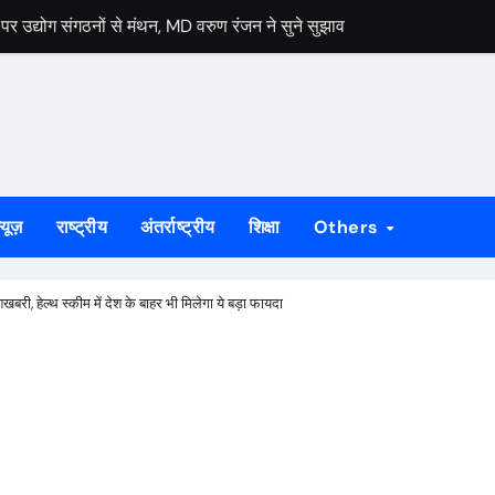
द्योग संगठनों से मंथन, MD वरुण रंजन ने सुने सुझाव
 प्रह्लाद महतो की मौत, आक्रोशित परिजनों ने मनोहरपुर-राउरकेला मार्ग किया जाम
रावण, रवींद्रनाथ ठाकुर को दी भावभीनी श्रद्धांजलि कैनवास की छात्राओं ने रवींद
बनाने का संकल्प, आजसू युवा अधिवेशन के समापन पर सुदेश महतो ने सरकार को घे
हानगर की सभी तैयारियां हुई पूरी, रविवार को साकची नेताजी सुभाष मैदान से निकले
्यूज़
राष्ट्रीय
अंतर्राष्ट्रीय
शिक्षा
Others
र विधिक जागरूकता कार्यक्रम
िवासी दिवस, 25 हजार से अधिक लोगों के जुटने की संभावना
बरी, हेल्‍थ स्‍कीम में देश के बाहर भी मिलेगा ये बड़ा फायदा
िवस पर आदिवासी संस्कृति और परंपरा पर चर्चा
ुमो का सरकार पर हमला, नितिश कुशवाहा ने कहा- युवाओं के भविष्य से खिलवाड़ बर्दा
 का 4th Installation Ceremony संपन्न, Lion Anshul Ringasia ने सं