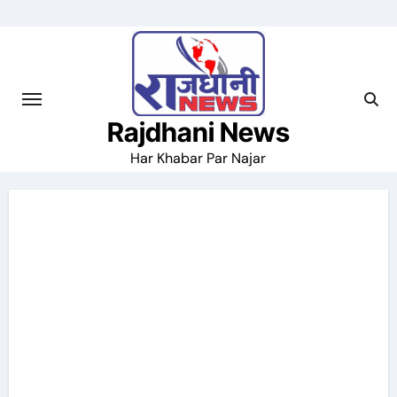
Skip
to
content
Rajdhani News
Har Khabar Par Najar