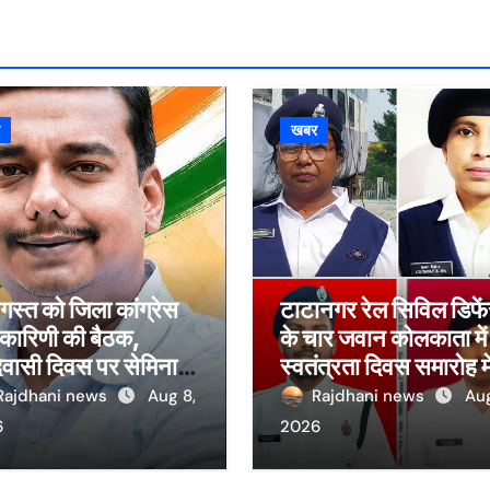
र
खबर
स्त को जिला कांग्रेस
टाटानगर रेल सिविल डिफे
यकारिणी की बैठक,
के चार जवान कोलकाता में
वासी दिवस पर सेमिनार
स्वतंत्रता दिवस समारोह मे
 आयोजन
लेंगे हिस्सा
Rajdhani news
Aug 8,
Rajdhani news
Aug
6
2026