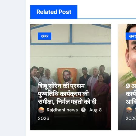
Related Post
खबर
खब
शिबू सोरेन की प्रथम
9 अग
पुण्यतिथि कार्यक्रम की
कार्
समीक्षा, निर्मल महतो को दी
आदि
श्रद्धांजलि
का
Rajdhani news
Aug 8,
2026
202