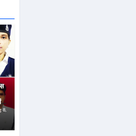
ंस
ं
 8,