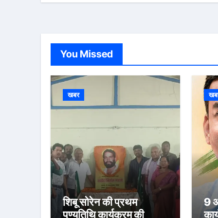
You Missed
खबर
खब
शिबू सोरेन की प्रथम
9 अ
पुण्यतिथि कार्यक्रम की
कार