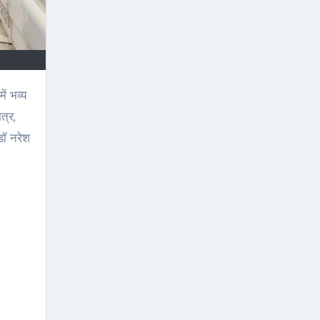
त्र,
 डॉ नरेश