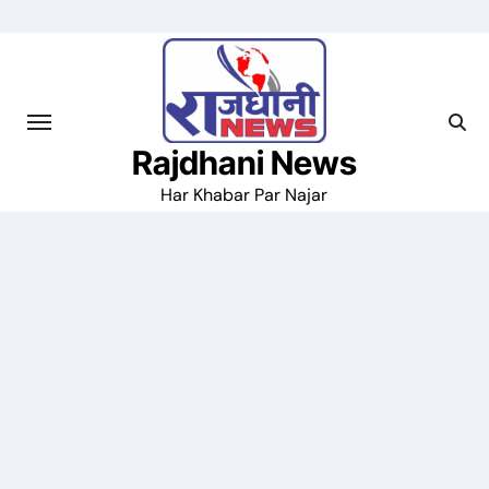
Skip
to
content
Rajdhani News
Har Khabar Par Najar