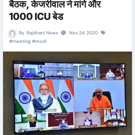
बैठक, केजरीवाल ने मांगे और
1000 ICU बेड
By
Rajdhani News
Nov 24, 2020
#
meeting
#
modi