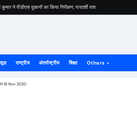
मार ने पीडीएस दुकानों का किया निरीक्षण, पारदर्शी राशन वितरण के दिए निर्देश
स वार्ता, 5 अगस्त से 4 सितंबर तक दर्ज होंगे दावा-आपत्ति
 अभियान को लेकर भाजपा जमशेदपुर महानगर की तैयारियां हुई तेज, 9 अगस्त को साकच
डल मिला यूआईएसएल के वरीय महाप्रबंधक से, ज्ञापन सौंपा कंपनी की टीम क्षेत्र क
बड़कुंवर गागराई ने पंचायत और बूथ संगठन मजबूत करने का किया आह्वान
्यूज़
राष्ट्रीय
अंतर्राष्ट्रीय
शिक्षा
Others
यान की जनजागरण बस को दिखाएंगे हरी झंडी, तैयारियां पूरी
न का मुद्दा, सांसद जोबा माझी ने पूर्ण संचालन की उठाई मांग
िफल 16 Nov 2020
रण अभियान की रणनीति तय, शक्ति केंद्र प्रभारियों की हुई नियुक्ति
क दलों के साथ बैठक, दावा-आपत्ति प्रक्रिया में सहयोग की अपील
ं होगा मुख्य आयोजन, गोइलकेरा में तैयारी बैठक संपन्न