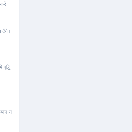
 करें।
 देंगे।
वृद्धि
ी
ध्यान न