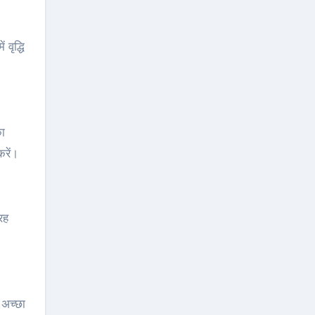
वृद्धि
का
रें।
रह
अच्‍छा