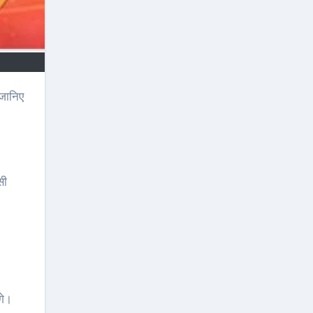
सी
गे।