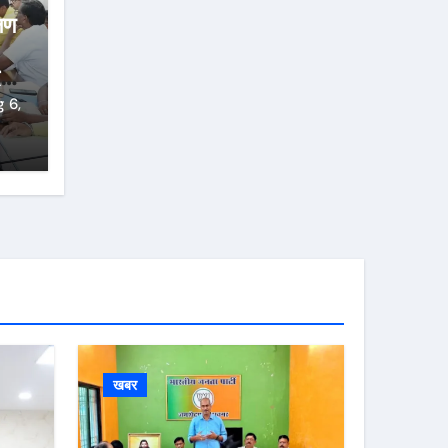
्षण
्ज
 6,
खबर