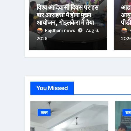
विश्व आदिवासी दिवस पर इस
आहा
बार आराहसा में होगा मुख्य
आयुक
आयोजन, गोइलकेरा में तैयारी
पीडी
बैठक संपन्न
निरी
Rajdhani news
Aug 6,
वितर
2026
202
You Missed
खबर
खब