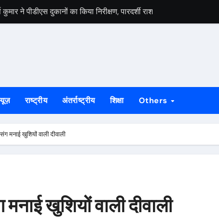
मार ने पीडीएस दुकानों का किया निरीक्षण, पारदर्शी राशन वितरण के दिए निर्देश
स वार्ता, 5 अगस्त से 4 सितंबर तक दर्ज होंगे दावा-आपत्ति
 अभियान को लेकर भाजपा जमशेदपुर महानगर की तैयारियां हुई तेज, 9 अगस्त को साकच
डल मिला यूआईएसएल के वरीय महाप्रबंधक से, ज्ञापन सौंपा कंपनी की टीम क्षेत्र क
बड़कुंवर गागराई ने पंचायत और बूथ संगठन मजबूत करने का किया आह्वान
्यूज़
राष्ट्रीय
अंतर्राष्ट्रीय
शिक्षा
Others
यान की जनजागरण बस को दिखाएंगे हरी झंडी, तैयारियां पूरी
न का मुद्दा, सांसद जोबा माझी ने पूर्ण संचालन की उठाई मांग
चो संग मनाई खुशियों वाली दीवाली
रण अभियान की रणनीति तय, शक्ति केंद्र प्रभारियों की हुई नियुक्ति
क दलों के साथ बैठक, दावा-आपत्ति प्रक्रिया में सहयोग की अपील
ं होगा मुख्य आयोजन, गोइलकेरा में तैयारी बैठक संपन्न
संग मनाई खुशियों वाली दीवाली