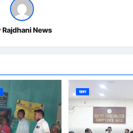
y
Rajdhani News
र
खबर