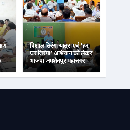
्षण
विशाल तिरंगा यात्रा एवं ‘हर
घर तिरंगा’ अभियान को लेकर
र्ज
भाजपा जमशेदपुर महानगर की
तैयारियां हुई तेज, 9 अगस्त
को साकची नेताजी सुभाष
मैदान से निकलेगी विशाल
तिरंगा यात्रा