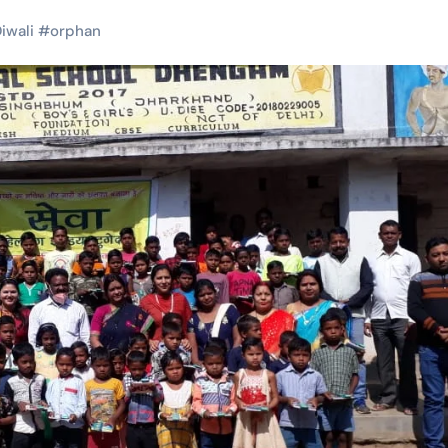
iwali
#
orphan