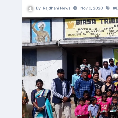
By
Rajdhani News
Nov 9, 2020
#
D