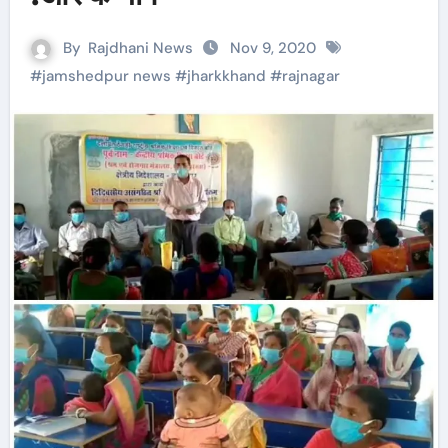
By
Rajdhani News
Nov 9, 2020
#
jamshedpur news
#
jharkkhand
#
rajnagar