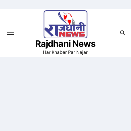
Skip
to
content
Rajdhani News
Har Khabar Par Najar