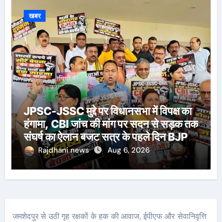
खबर
JPSC-JSSC मुद्दे पर विधानसभा में विपक्ष का
हंगामा, CBI जांच की मांग पर सदन से सड़क तक
संघर्ष का ऐलान बजट सत्र के पहले दिन BJP-
आजसू और LJP विधायकों का प्रदर्शन,
Rajdhani news
Aug 6, 2026
श्रद्धांजलि के बाद सदन की कार्यवाही शुक्रवार
तक स्थगित
जमशेदपुर से उठी गृह रक्षकों के हक की आवाज, ईपीएफ और सेवानिवृत्ति