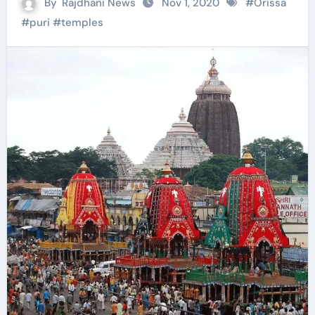
By
Rajdhani News
Nov 1, 2020
#
Orissa
#
puri
#
temples