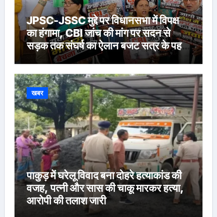
JPSC-JSSC मुद्दे पर विधानसभा में विपक्ष
का हंगामा, CBI जांच की मांग पर सदन से
सड़क तक संघर्ष का ऐलान बजट सत्र के पहले
दिन BJP-आजसू और LJP विधायकों का
प्रदर्शन, श्रद्धांजलि के बाद सदन की कार्यवाही
शुक्रवार तक स्थगित
खबर
पाकुड़ में घरेलू विवाद बना दोहरे हत्याकांड की
वजह, पत्नी और सास की चाकू मारकर हत्या,
आरोपी की तलाश जारी