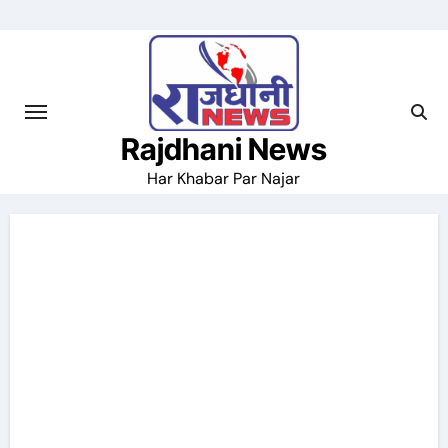
Skip
to
content
Rajdhani News
Har Khabar Par Najar