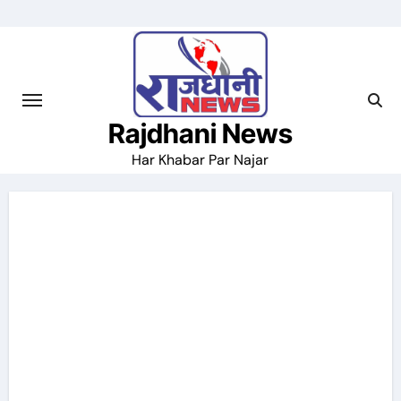
Skip
to
content
Rajdhani News
Har Khabar Par Najar