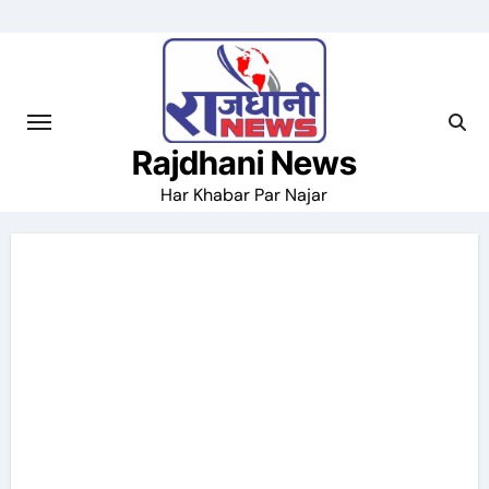
Skip
to
content
Rajdhani News
Har Khabar Par Najar