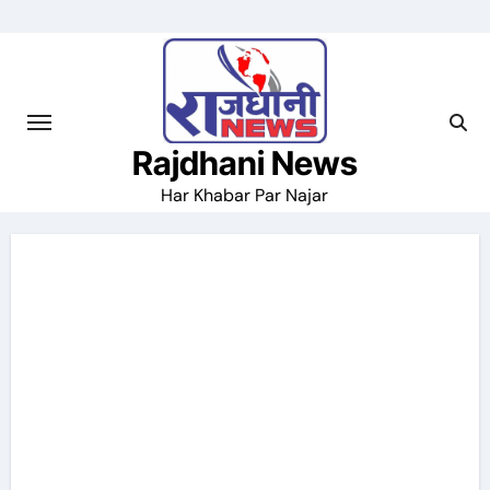
Skip
to
content
Rajdhani News
Har Khabar Par Najar