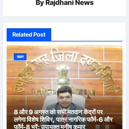
By
Rajdhani News
Related Post
खबर
8 और 9 अगस्त को सभी मतदान केंद्रों पर
लगेगा विशेष शिविर, पात्र नागरिक फॉर्म-6 और
फॉर्म-8 भरें: उपायुक्त मनीष कुमार