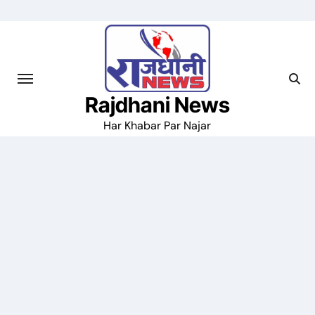
Skip
to
content
Rajdhani News
Har Khabar Par Najar