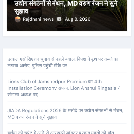
उद्योग संगठनों से मंथन, MD वरुण रंजन ने सुने
सुझाव
Rajdhani news
Aug 8, 2026
उत्कल एसोसिएशन चुनाव से पहले बवाल, विपक्ष ने बूथ पर कब्जे का
लगाया आरोप, पुलिस पहुंची मौके पर
Lions Club of Jamshedpur Premium का 4th
Installation Ceremony संपन्न, Lion Anshul Ringasia ने
संभाला अध्यक्ष पद
JIADA Regulations 2026 के मसौदे पर उद्योग संगठनों से मंथन,
MD वरुण रंजन ने सुने सुझाव
हाईवा की चपेट में आने से आरएमपी डॉक्टर प्रह्लाद महतो की मौत,