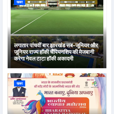
खबर
लगातार पांचवीं बार झारखंड सब-जूनियर और
जूनियर राज्य हॉकी चैंपियनशिप की मेजबानी
करेगा नेवल टाटा हॉकी अकादमी
खबर