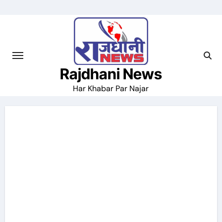
Skip
to
content
Rajdhani News
Har Khabar Par Najar