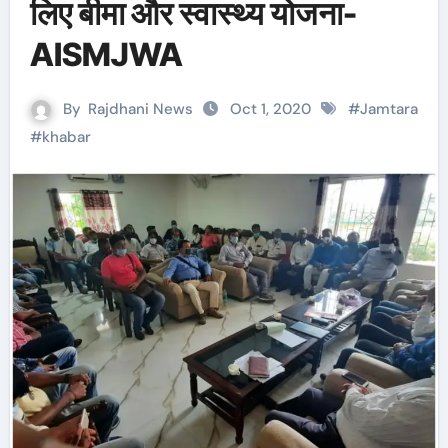
लिए बीमा और स्वास्थ्य योजना-
AISMJWA
By
Rajdhani News
Oct 1, 2020
#
Jamtara
#
khabar