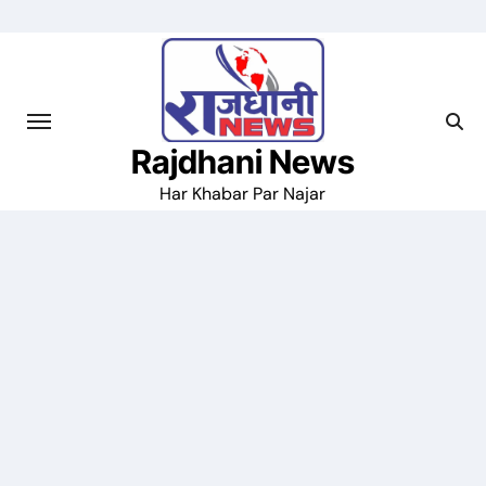
Skip
to
content
Rajdhani News
Har Khabar Par Najar