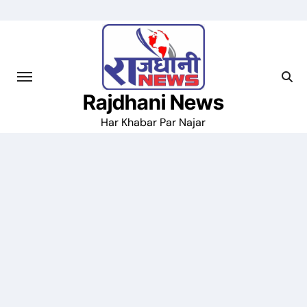
Skip
to
content
Rajdhani News
Har Khabar Par Najar