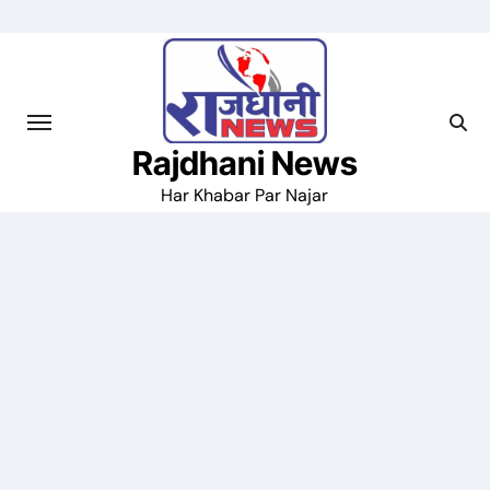
Skip
to
content
Rajdhani News
Har Khabar Par Najar