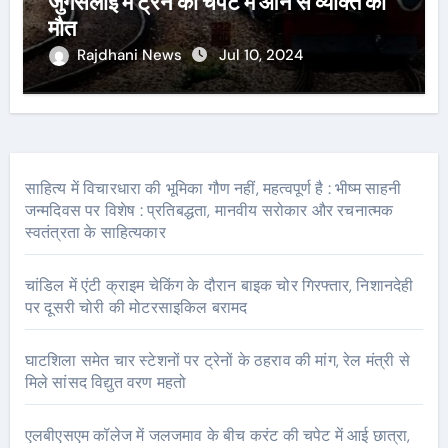
जुगसलाई में ट्रेन की चपेट में आने से व्यक्ति की
मौत
Rajdhani News
Jul 10, 2024
साहित्य में विचारधारा की भूमिका गौण नहीं, महत्वपूर्ण है : भीष्म साहनी
जन्मदिवस पर विशेष : प्रतिबद्धता, मानवीय सरोकार और रचनात्मक
स्वतंत्रता के साहित्यकार
चांडिल में एंटी क्राइम चेकिंग के दौरान बाइक चोर गिरफ्तार, निशानदेही
पर दूसरी चोरी की मोटरसाइकिल बरामद
घाटशिला समेत चार स्टेशनों पर ट्रेनों के ठहराव की मांग, रेल मंत्री से
मिले सांसद विद्युत वरण महतो
एलबीएसएम कॉलेज में जलजमाव के बीच करंट की चपेट में आई छात्रा,