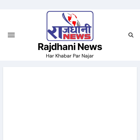
Skip
to
content
Rajdhani News
Har Khabar Par Najar