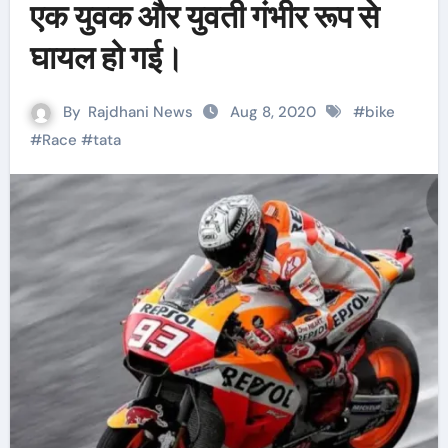
एक युवक और युवती गंभीर रूप से
घायल हो गई।
By
Rajdhani News
Aug 8, 2020
#
bike
#
Race
#
tata