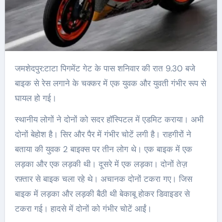
जमशेदपुर:टाटा पिगमेंट गेट के पास शनिवार की रात 9.30 बजे
बाइक से रेस लगाने के चक्कर में एक युवक और युवती गंभीर रूप से
घायल हो गई।
स्थानीय लोगों ने दोनों को सदर हॉस्पिटल में एडमिट कराया। अभी
दोनों बेहोश है। सिर और पैर में गंभीर चोटें लगी है। राहगीरों ने
बताया की युवक 2 बाइक्स पर तीन लोग थे। एक बाइक में एक
लड़का और एक लड़की थी। दूसरे में एक लड़का। दोनों तेज़
रफ़्तार से बाइक चला रहे थे। अचानक दोनों टकरा गए। जिस
बाइक में लड़का और लड़की बैठी थी बेकाबू होकर डिवाइडर से
टकरा गई। हादसे में दोनों को गंभीर चोटें आईं।