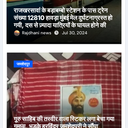
राजखरसावां के बड़ाबम्बो स्टेशन के पास ट्रेन
संख्या 12810 हावड़ा मुंबई मेल दुर्घटनाग्रस्त हो
गयी, दस से ज़्यादा यात्रियों के घायल होने की
खबर।सरायकेला के वरीय पदाधिकारी
Rajdhani news
Jul 30, 2024
घटनास्थल पर पहुँचे।
जमशेदपुर
गुरु साहिब की तस्वीर वाला स्टिकर लगा बेचा गया
गमछा, भड़के हरविंदर जमशेदपुरी ने सौंपा