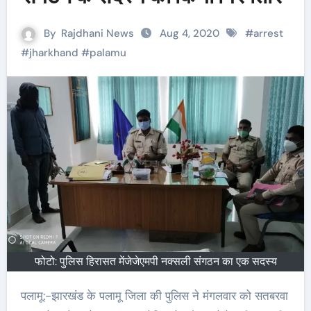
By
Rajdhani News
Aug 4, 2020
#
arrest
#
jharkhand
#
palamu
फोटो: पुलिस हिरासत मेंजेजेएमपी नक्सली संगठन का एक सदस्य
पलामू:-झारखंड के पलामू जिला की पुलिस ने मंगलवार को सतबरवा