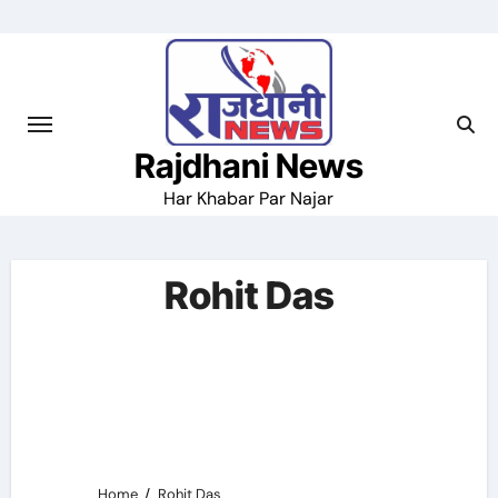
Skip
to
content
Rajdhani News
Har Khabar Par Najar
Rohit Das
Home
Rohit Das