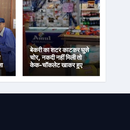
बेकरी का शटर काटकर घुसे
य
चोर, नकदी नहीं मिली तो
 लाख
केक-चॉकलेट खाकर हुए
फरार