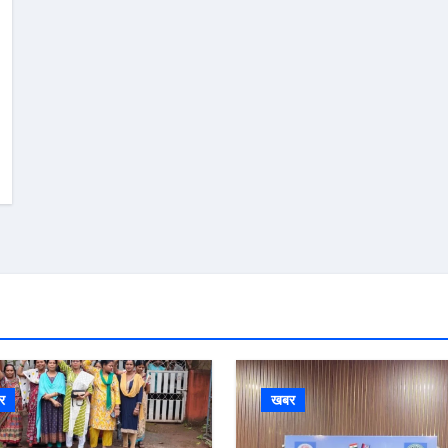
र
खबर