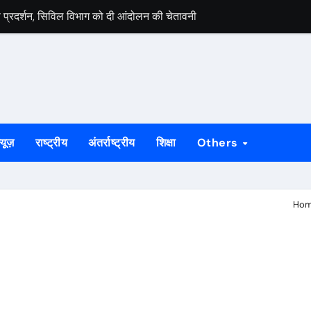
ों का प्रदर्शन, सिविल विभाग को दी आंदोलन की चेतावनी
82 वर्षीय बुजुर्ग को लौटाए गए सात लाख रुपये
हीं मिली तो केक-चॉकलेट खाकर हुए फरार
दो मानव तस्कर गिरफ्तार, चार नाबालिग बालिकाओं को बचाया
और आरोपी गिरफ्तार, हरियाणा से पकड़कर पलामू लाई पुलिस
्यूज़
राष्ट्रीय
अंतर्राष्ट्रीय
शिक्षा
Others
, पलामू पुलिस ने पांच आरोपियों को किया गिरफ्तार
ी मुंबई से गिरफ्तार, सिमडेगा पुलिस ने भेजा जेल
Ho
ा, दो शातिर अपराधी गिरफ्तार, बाइक व चेन बरामद
थ खड़े रहेंगे : दुलाल भुईयां
ट्री का भंडाफोड़, एक गिरफ्तार, भारी मात्रा में सामग्री जब्त