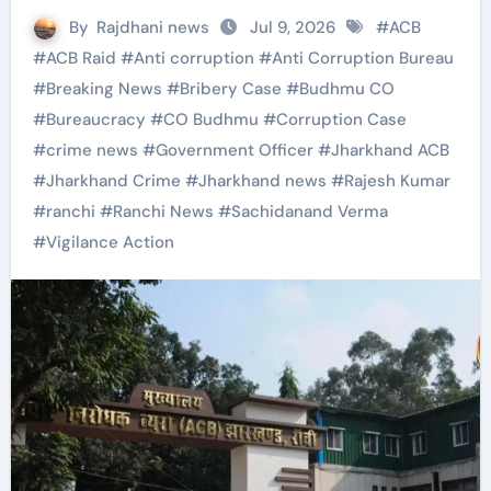
By
Rajdhani news
Jul 9, 2026
#
ACB
#
ACB Raid
#
Anti corruption
#
Anti Corruption Bureau
#
Breaking News
#
Bribery Case
#
Budhmu CO
#
Bureaucracy
#
CO Budhmu
#
Corruption Case
#
crime news
#
Government Officer
#
Jharkhand ACB
#
Jharkhand Crime
#
Jharkhand news
#
Rajesh Kumar
#
ranchi
#
Ranchi News
#
Sachidanand Verma
#
Vigilance Action