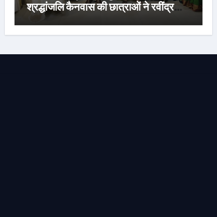
श्रद्धांजलि कैनवास की छात्राओं ने रवींद्र
संगीत और कविताओं की मनमोहक प्रस्तुति से
बांधा समां