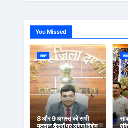
You Missed
खबर
खब
8 और 9 अगस्त को सभी
साव
मतदान केंद्रों पर लगेगा विशेष
एग्