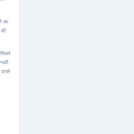
ने का
े की
 मिलने
 उनकी
 दायरे