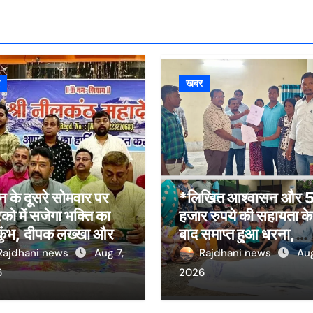
र
खबर
 के दूसरे सोमवार पर
*लिखित आश्वासन और 
िको में सजेगा भक्ति का
हजार रुपये की सहायता के
कुंभ, दीपक लख्खा और
बाद समाप्त हुआ धरना,
हा सिंह राजपूत की भजन
बिजली मिस्त्री रवि चाम्पि
Rajdhani news
Aug 7,
Rajdhani news
Aug
या होगी आकर्षण
की मौत पर मुआवजा व नौ
6
2026
की मांग*