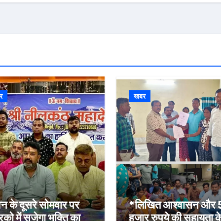
र
खबर
न के दूसरे सोमवार पर
*लिखित आश्वासन और
रिको में सजेगा भक्ति का
हजार रुपये की सहायता क