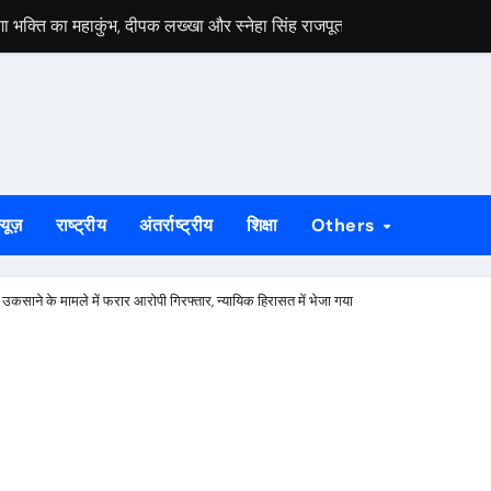
ेगा भक्ति का महाकुंभ, दीपक लख्खा और स्नेहा सिंह राजपूत की भजन संध्या होगी आ
हायता के बाद समाप्त हुआ धरना, बिजली मिस्त्री रवि चाम्पिया की मौत पर मुआ
 बड़ी ताकत : सुदेश महतो
निकलेगा 1000 कांवरियों का भव्य जत्था, शिव परिवार की झांकी और सांस्कृतिक का
के भीतर बैठे अनिल महतो की मौत, गांव में मातम
्यूज़
राष्ट्रीय
अंतर्राष्ट्रीय
शिक्षा
Others
े जीर्णोद्धार और स्मारक निर्माण की मांग तेज
्राओं को विधायक सोनाराम सिंकु ने भेंट किए मॉडल नगाड़ा
ए उकसाने के मामले में फरार आरोपी गिरफ्तार, न्यायिक हिरासत में भेजा गया
ी बड़ी उपलब्धि, 2024 तक के सभी मामलों का निस्तारण
55 योग प्रतिभागी, 8 और 9 अगस्त को होगी राज्य स्तरीय योग प्रतियोगिता
लगेगा विशेष शिविर, पात्र नागरिक फॉर्म-6 और फॉर्म-8 भरें: उपायुक्त मनीष कुमा