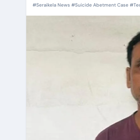
#
Seraikela News
#
Suicide Abetment Case
#
Te