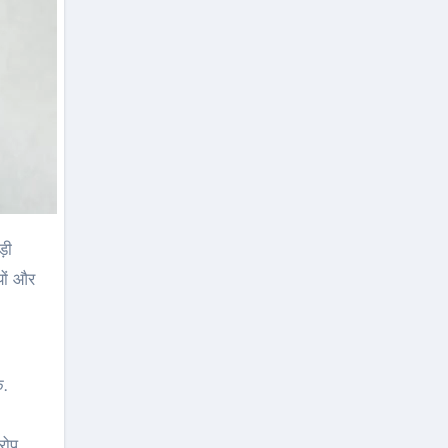
यों और
े.
रोप