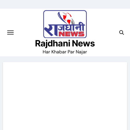
Skip
to
content
Rajdhani News
Har Khabar Par Najar