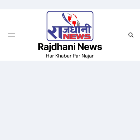
Skip
to
content
Rajdhani News
Har Khabar Par Najar