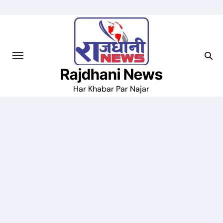
Skip
to
content
Rajdhani News
Har Khabar Par Najar